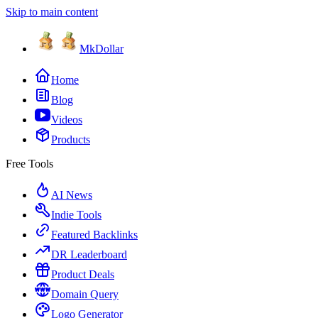
Skip to main content
MkDollar
Home
Blog
Videos
Products
Free Tools
AI News
Indie Tools
Featured Backlinks
DR Leaderboard
Product Deals
Domain Query
Logo Generator