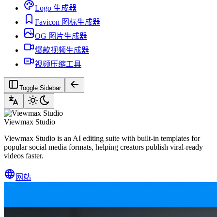
Logo 生成器
Favicon 图标生成器
OG 图片生成器
爆款视频生成器
视频压缩工具
Toggle Sidebar
Viewmax Studio
Viewmax Studio is an AI editing suite with built-in templates for
popular social media formats, helping creators publish viral-ready
videos faster.
网站