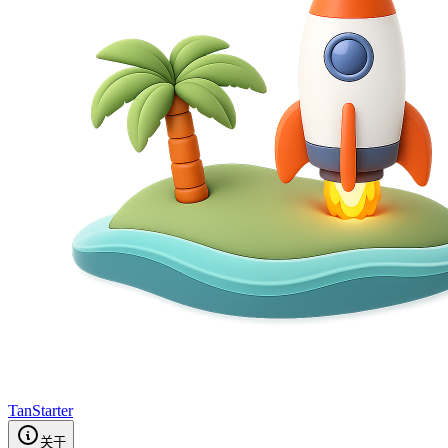
TanStarter
关于