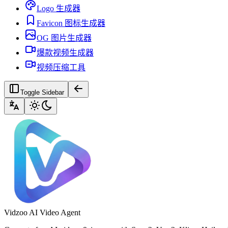
Logo 生成器
Favicon 图标生成器
OG 图片生成器
爆款视频生成器
视频压缩工具
Toggle Sidebar
Vidzoo AI Video Agent