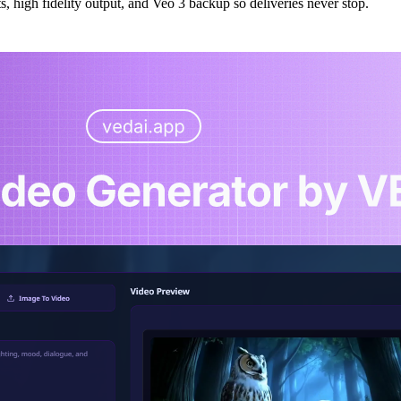
s, high fidelity output, and Veo 3 backup so deliveries never stop.