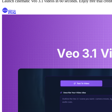
Launch cinematic Veo 3.1 videos in 60 seconds. Enjoy free trial credit
网站