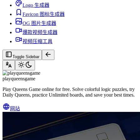
Logo 生成器
Favicon 图标生成器
OG 图片生成器
爆款视频生成器
视频压缩工具
Toggle Sidebar
playqueensgame
Play Queens Game online for free. Solve colorful logic puzzles, try
Daily Queens, practice Unlimited boards, and save your best times.
网站