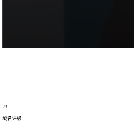
23
域名评级