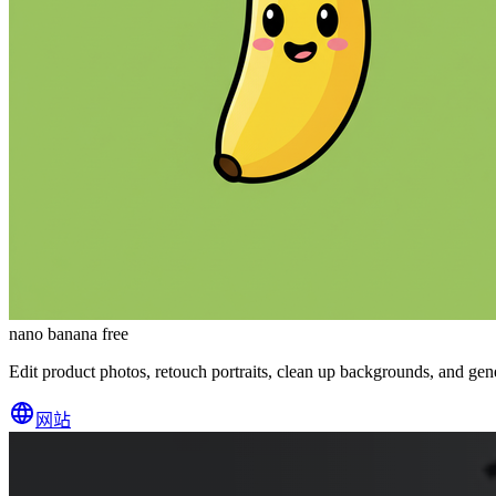
nano banana free
Edit product photos, retouch portraits, clean up backgrounds, and ge
网站