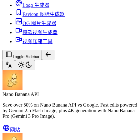
Logo 生成器
Favicon 图标生成器
OG 图片生成器
爆款视频生成器
视频压缩工具
Toggle Sidebar
Nano Banana API
Save over 50% on Nano Banana API vs Google. Fast edits powered
by Gemini 2.5 Flash Image, plus 4K generation with Nano Banana
Pro (Gemini 3 Pro Image).
网站