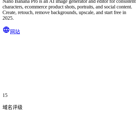
Nano Banana Pro is an AI image generator and editor for consistent
characters, ecommerce product shots, portraits, and social content.
Create, retouch, remove backgrounds, upscale, and start free in
2025.
网站
15
域名评级