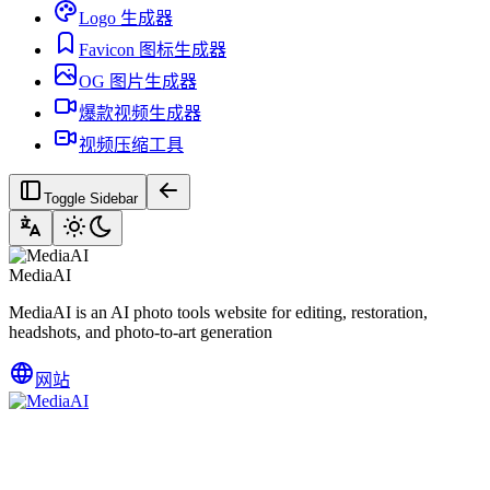
Logo 生成器
Favicon 图标生成器
OG 图片生成器
爆款视频生成器
视频压缩工具
Toggle Sidebar
MediaAI
MediaAI is an AI photo tools website for editing, restoration,
headshots, and photo-to-art generation
网站