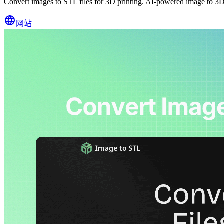
Convert images to STL files for 3D printing. AI-powered image to 3D 
网站