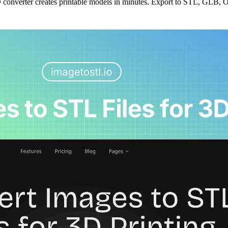
converter creates printable models in minutes. Export to STL, GLB, OB