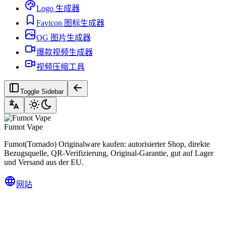
Logo 生成器
Favicon 图标生成器
OG 图片生成器
爆款视频生成器
视频压缩工具
Toggle Sidebar
Fumot Vape
Fumot(Tornado) Originalware kaufen: autorisierter Shop, direkte
Bezugsquelle, QR-Verifizierung, Original-Garantie, gut auf Lager
und Versand aus der EU.
网站